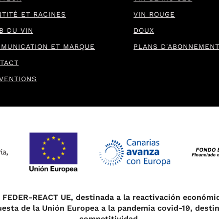
NTITÉ ET RACINES
VIN ROUGE
B DU VIN
DOUX
MUNICATION ET MARQUE
PLANS D'ABONNEMEN
TACT
VENTIONS
n FEDER-REACT UE, destinada a la reactivación económi
esta de la Unión Europea a la pandemia covid-19, destin
competitividad.