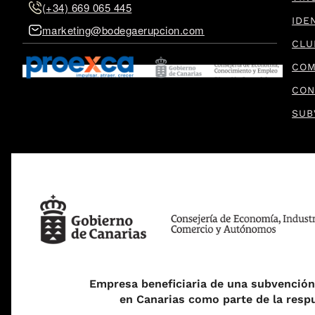
(+34) 669 065 445
IDE
marketing@bodegaerupcion.com
CLU
COM
CON
SUB
Empresa beneficiaria de una subvenció
en Canarias como parte de la respu